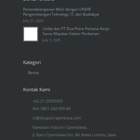
Penandatanganan MoU dengan UNDIP
Pengembangan Teknologi, IT, dan Budidaya
July 21, 2026
Undip dan PT Dua Putra Perkasa Kerja
Sama Majukan Sektor Perikanan
July 5, 2025
Kategori
Berita
Kontak Kami
+62 21 29555555
WA: 0851-242-999-80
cs@duaputraperkasa.com
Kawasan Industri Cipendawa,
Jl. Baru Cipendawa No. 88, Rawa Lumbu, Jawa