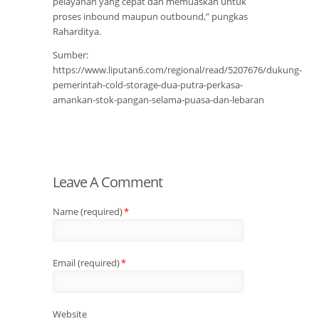
pelayanan yang cepat dan memuaskan untuk
proses inbound maupun outbound,” pungkas
Raharditya.
Sumber:
https://www.liputan6.com/regional/read/5207676/dukung-
pemerintah-cold-storage-dua-putra-perkasa-
amankan-stok-pangan-selama-puasa-dan-lebaran
Leave A Comment
Name (required)
*
Email (required)
*
Website