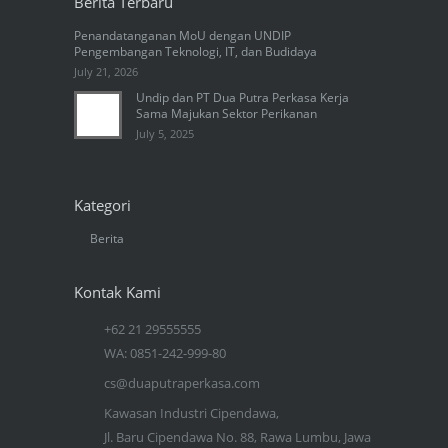
Berita Terbaru
Penandatanganan MoU dengan UNDIP
Pengembangan Teknologi, IT, dan Budidaya
July 21, 2026
Undip dan PT Dua Putra Perkasa Kerja
Sama Majukan Sektor Perikanan
July 5, 2025
Kategori
Berita
Kontak Kami
+62 21 29555555
WA: 0851-242-999-80
cs@duaputraperkasa.com
Kawasan Industri Cipendawa,
Jl. Baru Cipendawa No. 88, Rawa Lumbu, Jawa