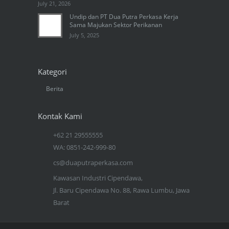
July 21, 2026
Undip dan PT Dua Putra Perkasa Kerja
Sama Majukan Sektor Perikanan
July 5, 2025
Kategori
Berita
Kontak Kami
+62 21 29555555
WA: 0851-242-999-80
cs@duaputraperkasa.com
Kawasan Industri Cipendawa,
Jl. Baru Cipendawa No. 88, Rawa Lumbu, Jawa
Barat