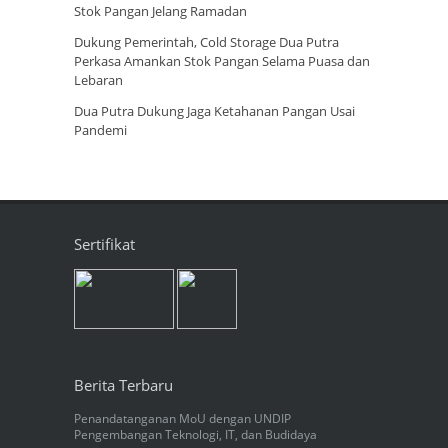
Stok Pangan Jelang Ramadan
Dukung Pemerintah, Cold Storage Dua Putra
Perkasa Amankan Stok Pangan Selama Puasa dan
Lebaran
Dua Putra Dukung Jaga Ketahanan Pangan Usai
Pandemi
Sertifikat
Berita Terbaru
Penandatanganan MoU dengan UNDIP
Pengembangan Teknologi, IT, dan Budidaya